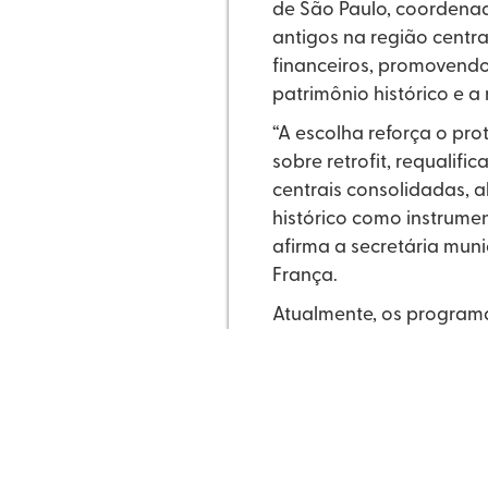
de São Paulo, coordenada
antigos na região central
financeiros, promovend
patrimônio histórico e a
“A escolha reforça o pr
sobre retrofit, requalif
centrais consolidadas, a
histórico como instrume
afirma a secretária muni
França.
Atualmente, os programas
Subvenção Econômica — i
que totalizam 5.229 mora
suas obras de retrofit.
Os programas vêm contri
reinserir edifícios icôni