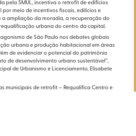
 pela SMUL, incentiva o retrofit de edifícios
 por meio de incentivos fiscais, edilícios e
o a ampliação da moradia, a recuperação do
 requalificação urbana do centro da capital.
otagonismo de São Paulo nos debates globais
icação urbana e produção habitacional em áreas
lém de evidenciar o potencial do patrimônio
nto de desenvolvimento urbano sustentável”,
cipal de Urbanismo e Licenciamento, Elisabete
 municipais de retrofit — Requalifica Centro e
mpulsionam a requalificação de 49 edifícios,
dias. Até o momento, 14 prédios já concluíram
buindo para recuperar imóveis históricos e
cos no circuito econômico, cultural e habitacional