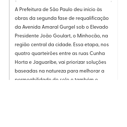
A Prefeitura de São Paulo deu início às
obras da segunda fase de requalificação
da Avenida Amaral Gurgel sob o Elevado
Presidente João Goulart, o Minhocão, na
região central da cidade. Essa etapa, nos
quatro quarteirões entre as ruas Cunha
Horta e Jaguaribe, vai priorizar soluções
baseadas na natureza para melhorar a
permeabilidade do solo e também o
aspecto visual dessa área.
No trecho entre as ruas Santa Isabel e
Cunha Horta, serão instalados Jardins de
Chuva e floreiras, além dos pilares que
receberão trepadeiras. Também haverá