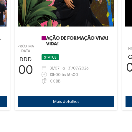
AÇÃO DE FORMAÇÃO VIVA!
6
VIDA!
PRÓXIMA
H
DATA
Q
STATUS
DDD
00
31
/
07
a
31
/
07/2026
13h00 às 16h00
CCBB
Mais detalhes