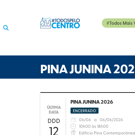
#Todos Mais 

PINA JUNINA 20
PINA JUNINA 2026
ÚLTIMA
ENCERRADO
DATA
DDD
06
/
06
a
06
/
06/2026
12
10h00 às 18h00
Edifício Pina Contemporâne