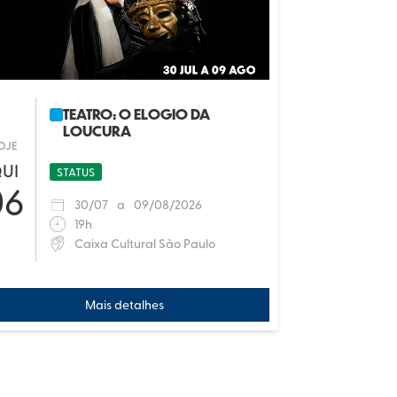
TEATRO: O ELOGIO DA
LOUCURA
OJE
UI
STATUS
06
30
/
07
a
09
/
08/2026
19h
Caixa Cultural São Paulo
Mais detalhes