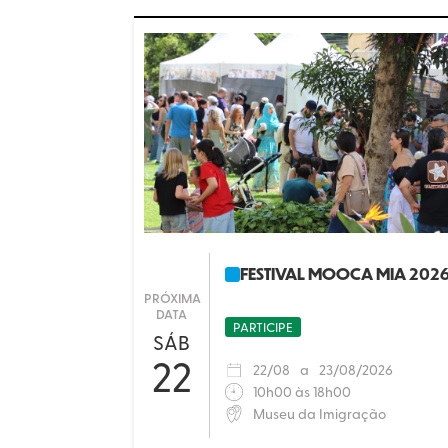
FESTIVAL MOOCA MIA 202
PRÓXIMA
DATA
PARTICIPE
SÁB
22
22
/
08
a
23
/
08/2026
10h00 às 18h00
Museu da Imigração