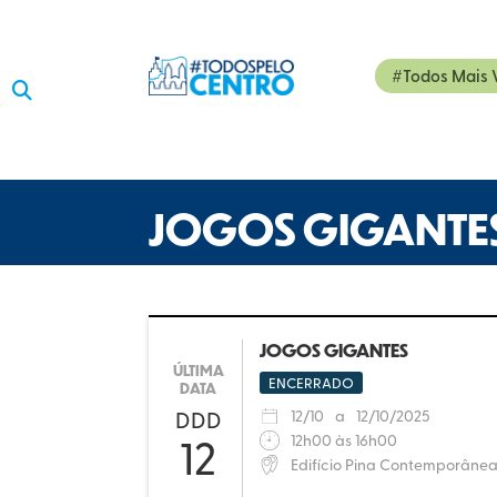
#Todos Mais 

JOGOS GIGANTE
JOGOS GIGANTES
ÚLTIMA
ENCERRADO
DATA
DDD
12
/
10
a
12
/
10/2025
12
12h00 às 16h00
Edifício Pina Contemporâne