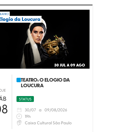
TEATRO: O ELOGIO DA
LOUCURA
OJE
ÁB
STATUS
08
30
/
07
a
09
/
08/2026
19h
Caixa Cultural São Paulo