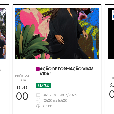
AÇÃO DE FORMAÇÃO VIVA!
6
VIDA!
PRÓXIMA
H
DATA
S
STATUS
DDD
00
31
/
07
a
31
/
07/2026
13h00 às 16h00
CCBB